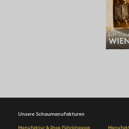
Unsere Schaumanufakturen
Manufaktur & Shop Führichgasse
Manufakt