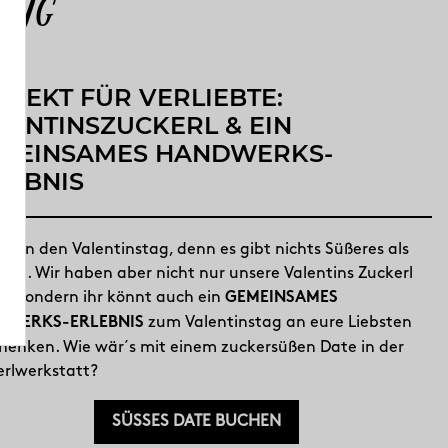
tag
RFEKT FÜR VERLIEBTE:
LENTINSZUCKERL & EIN
MEINSAMES HANDWERKS-
LEBNIS
ieben den Valentinstag, denn es gibt nichts Süßeres als
iebe. Wir haben aber nicht nur unsere Valentins Zuckerl
rt, sondern ihr könnt auch ein
GEMEINSAMES
zum Valentinstag an eure Liebsten
DWERKS-ERLEBNIS
henken. Wie wär´s mit einem zuckersüßen Date in der
erlwerkstatt?
SÜSSES DATE BUCHEN