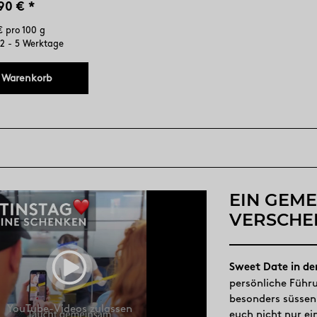
90 €
*
€ pro 100 g
: 2 - 5 Werktage
 Warenkorb
EIN GEM
VERSCHE
Sweet Date in de
persönliche Führ
besonders süssen 
YouTube-Videos zulassen
euch nicht nur ei