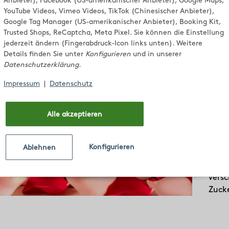
Valentins
Anbieter), Facebook (US-amerikanischer Anbieter), Google Maps,
YouTube Videos, Vimeo Videos, TikTok (Chinesischer Anbieter),
Google Tag Manager (US-amerikanischer Anbieter), Booking Kit,
Trusted Shops, ReCaptcha, Meta Pixel. Sie können die Einstellung
jederzeit ändern (Fingerabdruck-Icon links unten). Weitere
PE
Details finden Sie unter
Konfigurieren
und in unserer
VA
Datenschutzerklärung
.
GE
Impressum
|
Datenschutz
ER
Alle akzeptieren
Wir l
die L
Konfigurieren
Ablehnen
kreie
HAN
versc
Zuck