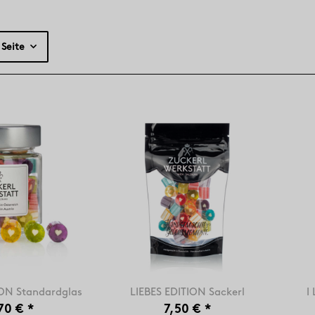
 Seite
ION Standardglas
LIEBES EDITION Sackerl
I
70 €
*
7,50 €
*