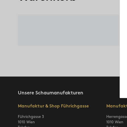
x
Unsere Schaumanufakturen
Manufaktur & Shop Führichgasse
Manufakt
Führichgasse 3
Herrengass
1010 Wien
1010 Wien