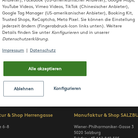
Anbieter), Facebook (US-amerikanischer Anbieter), Google Maps,
YouTube Videos, Vimeo Videos, TikTok (Chinesischer Anbieter),
Google Tag Manager (US-amerikanischer Anbieter), Booking Kit,
Trusted Shops, ReCaptcha, Meta Pixel. Sie können die Einstellung
jederzeit ändern (Fingerabdruck-Icon links unten). Weitere
Details finden Sie unter
Konfigurieren
und in unserer
Es befinden sich keine Artikel im Warenkorb.
Datenschutzerklärung
.
Impressum
|
Datenschutz
Weiter einkaufen
Alle akzeptieren
Konfigurieren
Ablehnen
ur & Shop Herrengasse
Manufaktur & Shop SALZB
e 6-8
Wiener-Philharmoniker-Gasse 3
5020 Salzburg