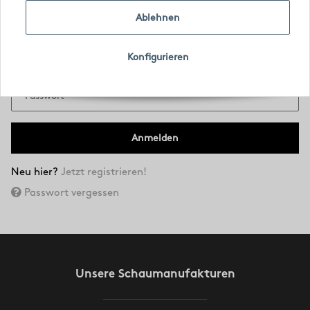
Anmelden für registrierte Kunden
Ablehnen
E-Mail-Adresse
Konfigurieren
Passwort
Anmelden
Neu hier?
Jetzt registrieren!
Passwort vergessen
Unsere Schaumanufakturen