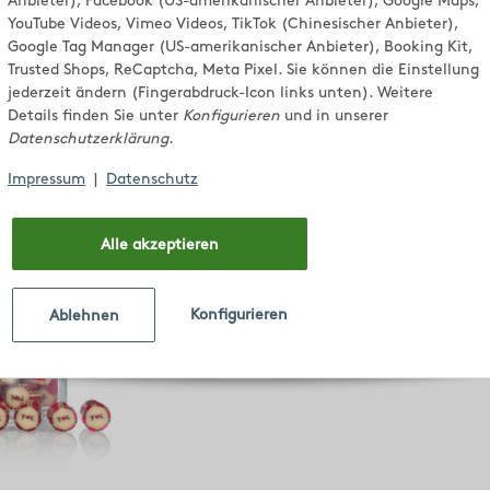
Hochzeitsedition 
Anbieter), Facebook (US-amerikanischer Anbieter), Google Maps,
YouTube Videos, Vimeo Videos, TikTok (Chinesischer Anbieter),
Google Tag Manager (US-amerikanischer Anbieter), Booking Kit,
Trusted Shops, ReCaptcha, Meta Pixel. Sie können die Einstellung
jederzeit ändern (Fingerabdruck-Icon links unten). Weitere
Details finden Sie unter
Konfigurieren
und in unserer
 Seite
Datenschutzerklärung
.
Impressum
|
Datenschutz
Alle akzeptieren
Konfigurieren
Ablehnen