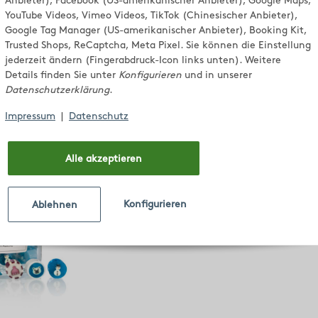
Winter Ed
Anbieter), Facebook (US-amerikanischer Anbieter), Google Maps,
YouTube Videos, Vimeo Videos, TikTok (Chinesischer Anbieter),
Google Tag Manager (US-amerikanischer Anbieter), Booking Kit,
Trusted Shops, ReCaptcha, Meta Pixel. Sie können die Einstellung
jederzeit ändern (Fingerabdruck-Icon links unten). Weitere
Details finden Sie unter
Konfigurieren
und in unserer
 Seite
Datenschutzerklärung
.
Impressum
|
Datenschutz
Alle akzeptieren
Konfigurieren
Ablehnen