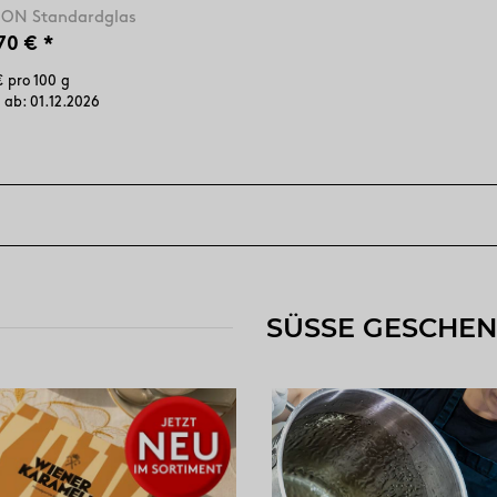
ION Standardglas
70 €
*
€ pro 100 g
 ab:
01.12.2026
SÜSSE GESCHE