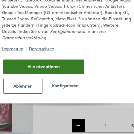
WALZENZU
Anbieter), Facebook (US-amerikanischer Anbieter), Google Maps,
YouTube Videos, Vimeo Videos, TikTok (Chinesischer Anbieter),
Fruchtmis
Google Tag Manager (US-amerikanischer Anbieter), Booking Kit,
Trusted Shops, ReCaptcha, Meta Pixel. Sie können die Einstellung
jederzeit ändern (Fingerabdruck-Icon links unten). Weitere
Details finden Sie unter
Konfigurieren
und in unserer
Orange, Zitrone, Limette, wei
Datenschutzerklärung
.
Granatapfel
Impressum
|
Datenschutz
Inhalt: 100 g
7,50 €
Alle akzeptieren
7,50 € pro 100 g
inkl. 10% USt. , zzgl.
Versand
Konfigurieren
Ablehnen
Lieferzeit:
2 - 5 Werktage
(Ausland)
S