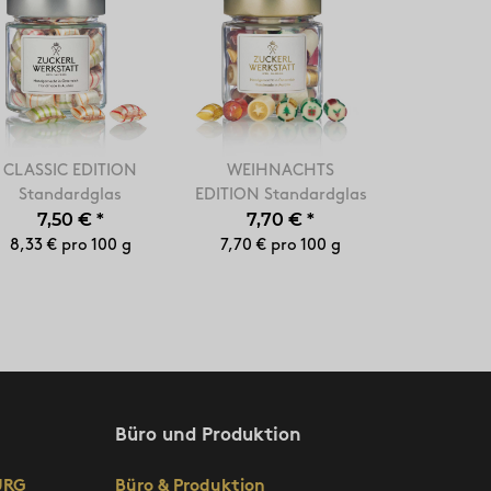
CLASSIC EDITION
WEIHNACHTS
Standardglas
EDITION Standardglas
7,50 €
*
7,70 €
*
8,33 € pro 100 g
7,70 € pro 100 g
Büro und Produktion
URG
Büro & Produktion