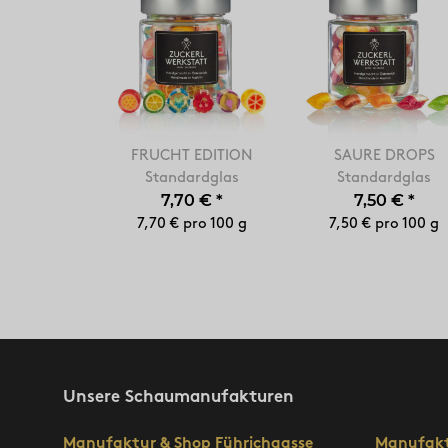
FRUCHT EDITION
SAURE DROPS
Standardglas
Standardglas
7,70 €
*
7,50 €
*
7,70 € pro 100 g
7,50 € pro 100 g
Unsere Schaumanufakturen
Manufaktur & Shop Führichgasse
Manufakt