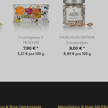
Fruchtgelees 5
HASELNUSS EDITION
FRÜCHTE
Standardglas
7,90 €
*
8,00 €
*
5,27 € pro 100 g
8,89 € pro 100 g
ur & Shop Herrengasse
Manufaktur & Shop SALZB