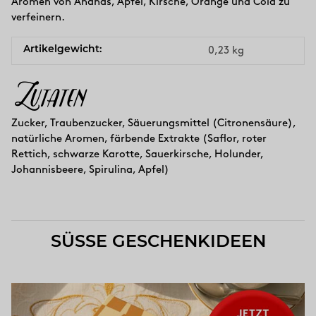
Aromen von Ananas, Apfel, Kirsche, Orange und Cola zu
verfeinern.
Artikelgewicht:
0,23
kg
Zutaten
Zucker, Traubenzucker, Säuerungsmittel (Citronensäure),
natürliche Aromen, färbende Extrakte (Saflor, roter
Rettich, schwarze Karotte, Sauerkirsche, Holunder,
Johannisbeere, Spirulina, Apfel)
SÜSSE GESCHENKIDEEN