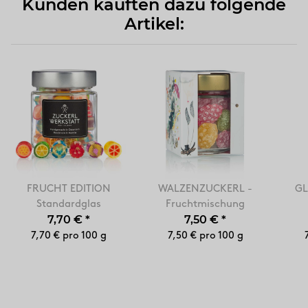
Kunden kauften dazu folgende
Artikel:
FRUCHT EDITION
WALZENZUCKERL -
GL
Standardglas
Fruchtmischung
7,70 €
*
7,50 €
*
7,70 € pro 100 g
7,50 € pro 100 g