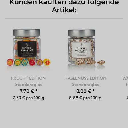
Kunden kauften dazu folgende
Artikel:
FRUCHT EDITION
HASELNUSS EDITION
WA
Standardglas
Standardglas
7,70 €
*
8,00 €
*
7,70 € pro 100 g
8,89 € pro 100 g