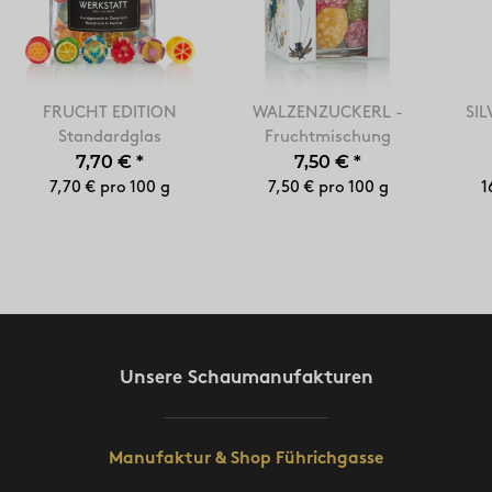
FRUCHT EDITION
WALZENZUCKERL -
SIL
Standardglas
Fruchtmischung
7,70 €
*
7,50 €
*
7,70 € pro 100 g
7,50 € pro 100 g
1
Unsere Schaumanufakturen
Manufaktur & Shop Führichgasse