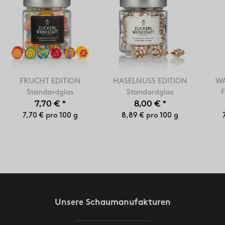
FRUCHT EDITION
HASELNUSS EDITION
WA
Standardglas
Standardglas
7,70 €
*
8,00 €
*
7,70 € pro 100 g
8,89 € pro 100 g
Unsere Schaumanufakturen