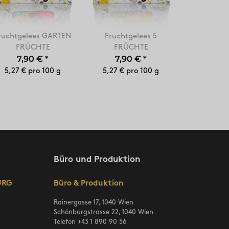
ruchtgelees GARTEN
Fruchtgelees 5
FRÜCHTE
FRÜCHTE
7,90 €
*
7,90 €
*
5,27 € pro 100 g
5,27 € pro 100 g
Büro und Produktion
URG
Büro & Produktion
Rainergasse 17, 1040 Wien
Schönburgstrasse 22, 1040 Wien
Telefon
+43 1 890 90 56