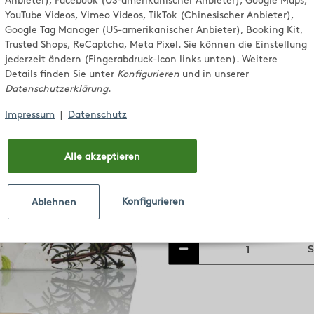
Fruchtgel
Anbieter), Facebook (US-amerikanischer Anbieter), Google Maps,
YouTube Videos, Vimeo Videos, TikTok (Chinesischer Anbieter),
Google Tag Manager (US-amerikanischer Anbieter), Booking Kit,
Trusted Shops, ReCaptcha, Meta Pixel. Sie können die Einstellung
Mit echtem Safran aus Leoga
jederzeit ändern (Fingerabdruck-Icon links unten). Weitere
Details finden Sie unter
Konfigurieren
und in unserer
Inhalt: 150 g
Datenschutzerklärung
.
8,50 €
Impressum
|
Datenschutz
5,67 € pro 100 g
inkl. 10% USt. , zzgl.
Versand
Alle akzeptieren
Lieferzeit:
2 - 5 Werktage
(Ausland)
Konfigurieren
Ablehnen
S