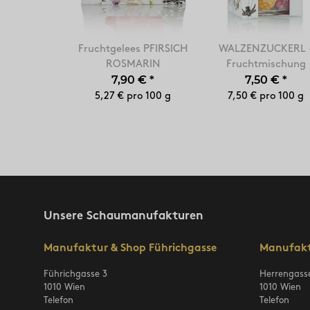
Fruchtgelees PFIRSICH
WALZENZUCKERL 
ROSMARIN
Fruchtmischung
7,90 €
*
7,50 €
*
5,27 € pro 100 g
7,50 € pro 100 g
Unsere Schaumanufakturen
Manufaktur & Shop Führichgasse
Manufakt
Führichgasse 3
Herrengass
1010 Wien
1010 Wien
Telefon
Telefon