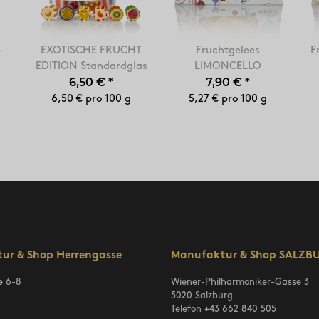
-
EXOTISCHE FRUCHT
Fruchtgelees
F
EDITION Standardglas
LIMONCELLO
6,50 €
*
7,90 €
*
6,50 € pro 100 g
5,27 € pro 100 g
ur & Shop Herrengasse
Manufaktur & Shop SALZB
e 6-8
Wiener-Philharmoniker-Gasse 3
5020 Salzburg
Telefon
+43 662 840 505