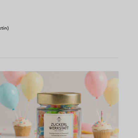
ktin)