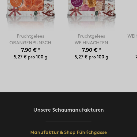
Fruchtgelees
Fruchtgelees
WEI
ORANGENPUNSCH
WEIHNACHTEN
7,90 €
*
7,90 €
*
5,27 € pro 100 g
5,27 € pro 100 g
Unsere Schaumanufakturen
Manufaktur & Shop Führichgasse