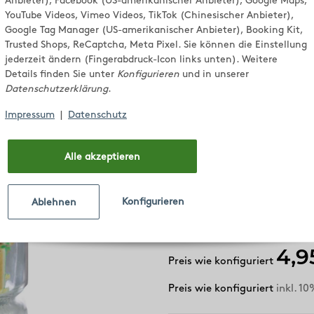
HOCHZEITS
Anbieter), Facebook (US-amerikanischer Anbieter), Google Maps,
YouTube Videos, Vimeo Videos, TikTok (Chinesischer Anbieter),
- mittleres
Google Tag Manager (US-amerikanischer Anbieter), Booking Kit,
Trusted Shops, ReCaptcha, Meta Pixel. Sie können die Einstellung
jederzeit ändern (Fingerabdruck-Icon links unten). Weitere
Details finden Sie unter
Konfigurieren
und in unserer
Wählen Sie bis zu 5 Motive un
Datenschutzerklärung
.
Das kleine Glas (Durchmesse
Zuckerlwerkstatt Logo am Dec
Impressum
|
Datenschutz
Inhalt: 40 g
Alle akzeptieren
Gewünschtes Lieferdatum
Gewünschtes Lieferdatum
Konfigurieren
Ablehnen
4,9
Preis wie konfiguriert
Preis wie konfiguriert
inkl. 10